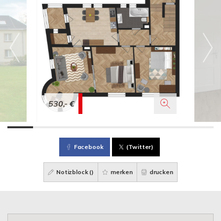
530,- €
Facebook
(Twitter)
Notizblock (
)
merken
drucken