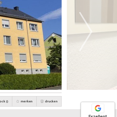
ock (
)
merken
drucken
Exzellent