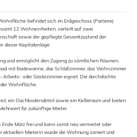
ohnfläche befindet sich im Erdgeschoss (Parterre)
samt 12 Wohneinheiten, verteilt auf zwei
nschaft sowie der gepflegte Gesamtzustand der
r dieser Kapitalanlage.
nung und ermöglicht den Zugang zu sämtlichen Räumen.
chtbad mit Badewanne, das Schlafzimmer, das Wohnzimmer
r-, Arbeits- oder Gästezimmer eignet. Die durchdachte
g der Wohnfläche.
l, ein Dachbodenabteil sowie ein Kellerraum und bieten
ehrwert für zukünftige Mieter.
h Ende März frei und kann somit neu vermietet oder
er aktuellen Mieterin wurde die Wohnung saniert und