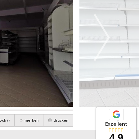
ock (
)
merken
drucken
Exzellent
4,9