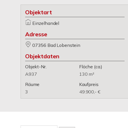
Objektart
Einzelhandel
Adresse
07356 Bad Lobenstein
Objektdaten
Objekt-Nr.
Fläche
(ca.)
A937
130 m²
Räume
Kaufpreis
3
49.900,- €