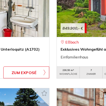
849.900,- €
Eßbach
 Unterloquitz (A1702)
Exklusives Wohngefühl a
Einfamilienhaus
230,93 m²
7
ZUM EXPOSÉ
WOHNFLÄCHE
ZIMMER
O