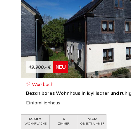
NEU
49.900,- €
Wurzbach
Bezahlbares Wohnhaus in idyllischer und ruhi
Einfamilienhaus
128,68 m²
6
A1732
WOHNFLÄCHE
ZIMMER
OBJEKTNUMMER