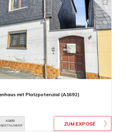
ienhaus mit Platzpotenzial (A1692)
A1692
ZUM EXPOSÉ
BJEKTNUMMER