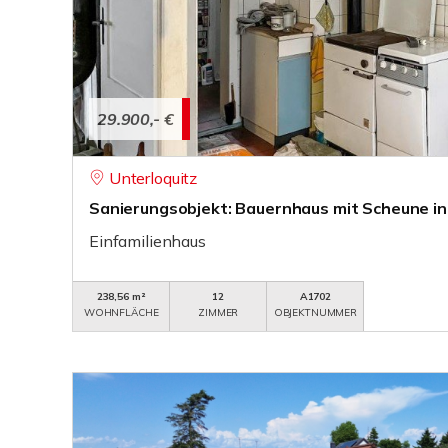
29.900,- €
Unterloquitz
Sanierungsobjekt: Bauernhaus mit Scheune in
Einfamilienhaus
238,56 m²
12
A1702
WOHNFLÄCHE
ZIMMER
OBJEKTNUMMER