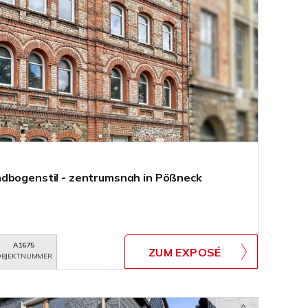
ndbogenstil - zentrumsnah in Pößneck
A1675
ZUM EXPOSÉ
BJEKTNUMMER