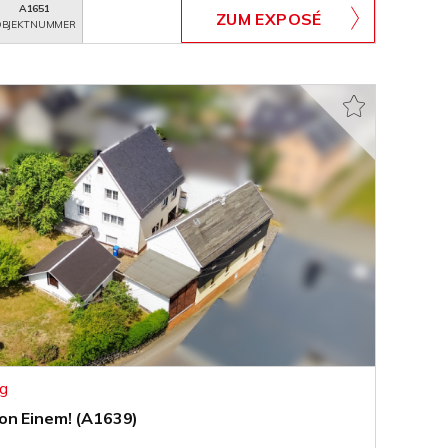
A1651
ZUM EXPOSÉ
BJEKTNUMMER
g
on Einem! (A1639)