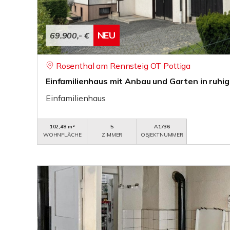
NEU
69.900,- €
Rosenthal am Rennsteig OT Pottiga
Einfamilienhaus mit Anbau und Garten in ruh
Einfamilienhaus
102,48 m²
5
A1736
WOHNFLÄCHE
ZIMMER
OBJEKTNUMMER