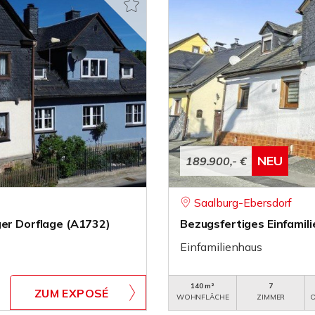
NEU
189.900,- €
Saalburg-Ebersdorf
ger Dorflage (A1732)
Bezugsfertiges Einfamil
Einfamilienhaus
140 m²
7
ZUM EXPOSÉ
WOHNFLÄCHE
ZIMMER
O