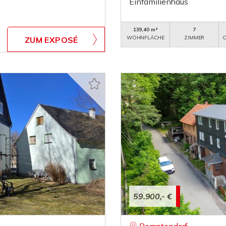
Einfamilienhaus
139,40 m²
7
WOHNFLÄCHE
ZIMMER
O
ZUM EXPOSÉ
59.900,- €