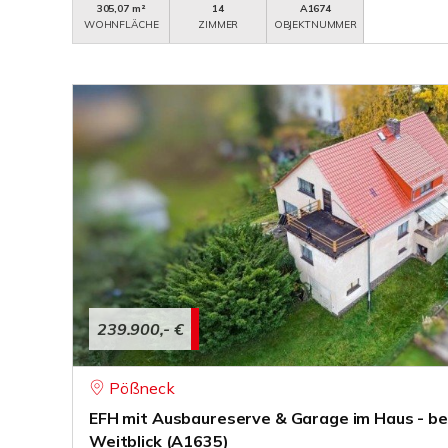
305,07 m²
14
A1674
WOHNFLÄCHE
ZIMMER
OBJEKTNUMMER
239.900,- €
Pößneck
EFH mit Ausbaureserve & Garage im Haus - b
Weitblick (A1635)