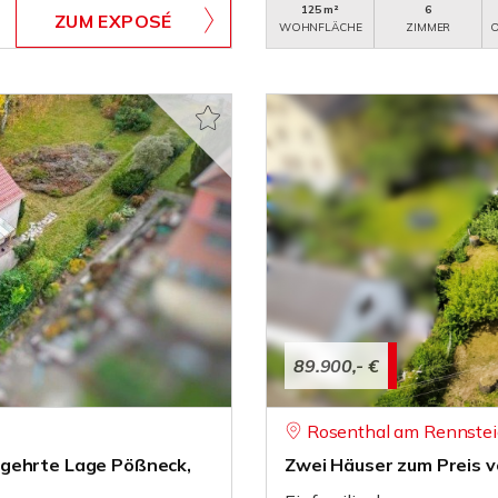
125 m²
6
ZUM EXPOSÉ
WOHNFLÄCHE
ZIMMER
O
89.900,- €
Rosenthal am Rennstei
egehrte Lage Pößneck,
Zwei Häuser zum Preis v