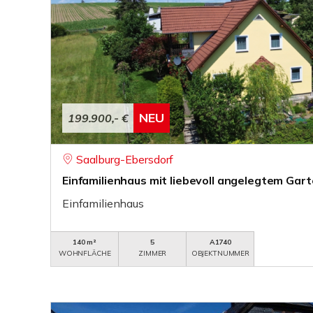
NEU
199.900,- €
Saalburg-Ebersdorf
Einfamilienhaus mit liebevoll angelegtem Gar
Einfamilienhaus
140 m²
5
A1740
WOHNFLÄCHE
ZIMMER
OBJEKTNUMMER