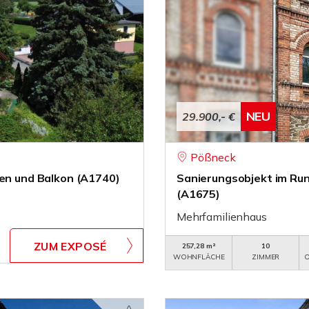
NEU
29.900,- €
Pößneck
ten und Balkon (A1740)
Sanierungsobjekt im Ru
(A1675)
Mehrfamilienhaus
ZUM EXPOSÉ
257,28 m²
10
WOHNFLÄCHE
ZIMMER
O