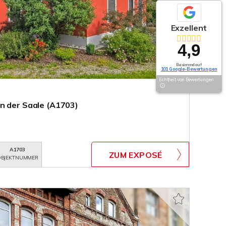
Exzellent
4,9
Basierend auf
101 Google-Bewertungen
Echtheit von Bewertungen
n der Saale (A1703)
A1703
ZUM EXPOSÉ
BJEKTNUMMER