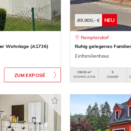
NEU
89.900,- €
Remptendorf
iger Wohnlage (A1736)
Ruhig gelegenes Famili
Einfamilienhaus
118,02 m²
5
ZUM EXPOSÉ
WOHNFLÄCHE
ZIMMER
O