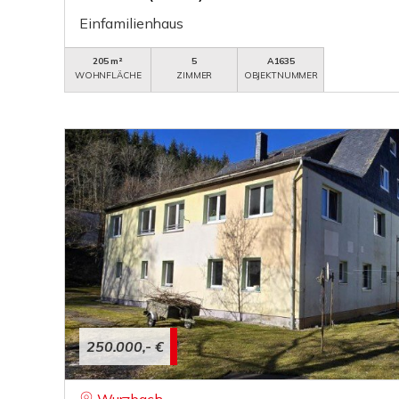
Einfamilienhaus
205 m²
5
A1635
WOHNFLÄCHE
ZIMMER
OBJEKTNUMMER
250.000,- €