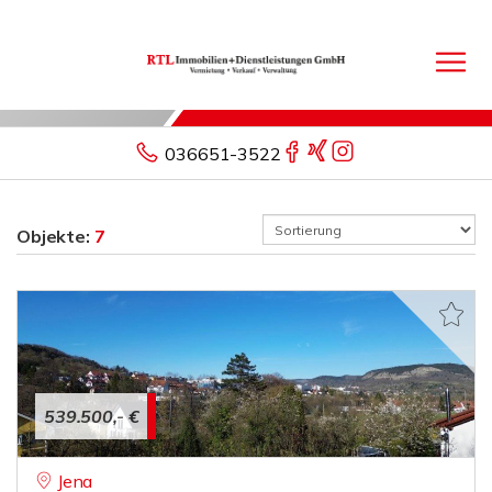
036651-3522
Objekte:
7
539.500,- €
Jena