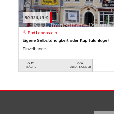
50.336,13 €
Bad Lobenstein
Eigene Selbständigkeit oder Kapitalanlage?
Einzelhandel
75 m²
A703
FLÄCHE
OBJEKTNUMMER