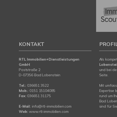
KONTAKT
PROFI
RTL Immobilien+Dienstleistungen
Als kompe
GmbH
Lobenste
Poststraße 2
und bei de
D-07356 Bad Lobenstein
Seite.
Tel.:
036651 3522
Mit umfas
Mob.:
0151 15104085
Expertise 
Fax:
036651 31175
rund um Ih
Bad Lobens
E-Mail:
info@rtl-immobilien.com
sind für Si
Web:
www.rtl-immobilien.com