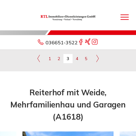
036651-3522
1
2
3
4
5
Reiterhof mit Weide,
Mehrfamilienhau und Garagen
(A1618)